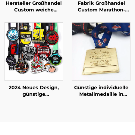
Hersteller Großhandel
Fabrik Großhandel
Custom weiche
Custom Marathon-
Emaille Tiermedaille
Medaille Custom
Custom 3D
weiche Emaille Kürbis-
Vergoldungsmedaille
Medaille Custom
Custom Laufmedaille
Tanz/Eltern-Kind-
aus Zinklegierung
Sport/Medaille
2024 Neues Design,
Günstige individuelle
günstige
Metallmedaille in
maßgeschneiderte
verschiedenen Farben,
alte Gold 3D-
Silber/Gold/antik
Marathon-
Bronze,
Sportmedaille,
Metalllaufmedaillen
Medaillon
mit individuellem
Band