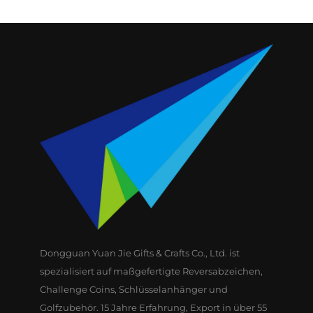
Dongguan Yuan Jie Gifts & Crafts Co., Ltd. ist
spezialisiert auf maßgefertigte Reversabzeichen,
Challenge Coins, Schlüsselanhänger und
Golfzubehör. 15 Jahre Erfahrung, Export in über 55