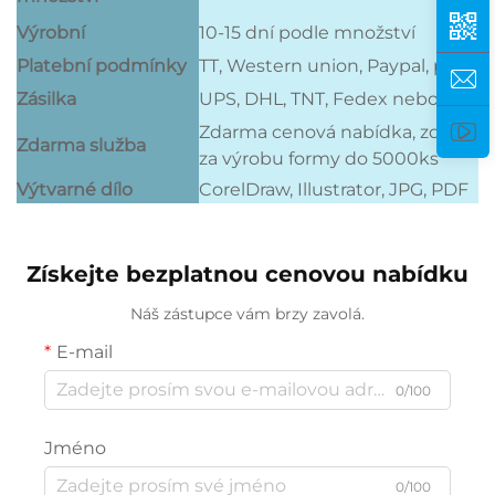
Výrobní
10-15 dní podle množství
Platební podmínky
TT, Western union, Paypal, platebn
Zásilka
UPS, DHL, TNT, Fedex nebo letec
Zdarma cenová nabídka, zdarma g
Zdarma služba
za výrobu formy do 5000ks
Výtvarné dílo
CorelDraw, Illustrator, JPG, PDF
Získejte bezplatnou cenovou nabídku
Náš zástupce vám brzy zavolá.
E-mail
0/100
Jméno
0/100