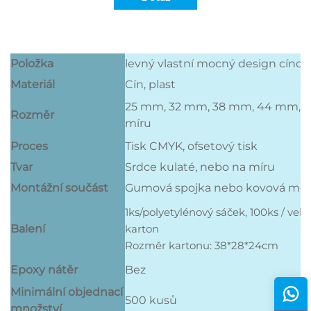
Položka
levný vlastní mocný design cíno
Materiál
Cín, plast
25 mm, 32 mm, 38 mm, 44 mm, 
Rozměr
míru
Proces
Tisk CMYK, ofsetový tisk
Tvar
Srdce kulaté, nebo na míru
Montážní součást
Gumová spojka nebo kovová motý
1ks/polyetylénový sáček, 100ks / velk
Balení
karton
Rozměr kartonu: 38*28*24cm
Epoxy nátěr
Bez
Minimální objednací
500 kusů
množství