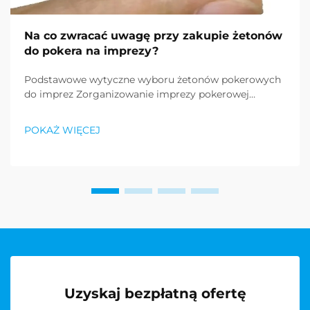
Na co zwracać uwagę przy zakupie żetonów
do pokera na imprezy?
Podstawowe wytyczne wyboru żetonów pokerowych
do imprez Zorganizowanie imprezy pokerowej
wymaga szczególnej uwagi do detali, a jednym z
najważniejszych elementów jest zakup żetonów
POKAŻ WIĘCEJ
spełniających standardy profesjonalne. Niezależnie od
tego, czy planujesz imprezę w stylu kasynowym...
Uzyskaj bezpłatną ofertę