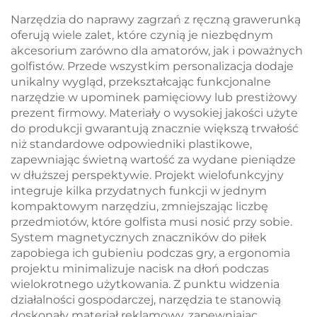
personalizowanym
wzmocniony blank do
Narzędzia do naprawy zagrzań z ręczną grawerunką
logo, narzędzie do
formy
oferują wiele zalet, które czynią je niezbędnym
divotów z ​​stopu cynku
akcesorium zarówno dla amatorów, jak i poważnych
golfistów. Przede wszystkim personalizacja dodaje
unikalny wygląd, przekształcając funkcjonalne
narzędzie w upominek pamięciowy lub prestiżowy
prezent firmowy. Materiały o wysokiej jakości użyte
do produkcji gwarantują znacznie większą trwałość
niż standardowe odpowiedniki plastikowe,
zapewniając świetną wartość za wydane pieniądze
w dłuższej perspektywie. Projekt wielofunkcyjny
integruje kilka przydatnych funkcji w jednym
kompaktowym narzędziu, zmniejszając liczbę
przedmiotów, które golfista musi nosić przy sobie.
System magnetycznych znaczników do piłek
zapobiega ich gubieniu podczas gry, a ergonomia
projektu minimalizuje nacisk na dłoń podczas
wielokrotnego użytkowania. Z punktu widzenia
działalności gospodarczej, narzędzia te stanowią
doskonały materiał reklamowy, zapewniając