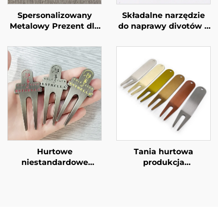
Spersonalizowany
Składalne narzędzie
Metalowy Prezent dla
do naprawy divotów z
Golfistów, Ręcznie
przyciskiem
Wykonane Narzędzie
wyskakującym w
do Naprawy
kolorze niebieskim i
Oznaczników w Golfa,
niestandardowym
Narzędzie do Naprawy
metalowym
Divot w Golfa z
znacznikiem do pola
Imiennym
golfowego
Grawerowaniem
Hurtowe
Tania hurtowa
niestandardowe
produkcja
narzędzie do naprawy
niestandardowego
divotów w golfa z
żelaznego
znacznikiem piłki z
metalowego narzędzia
matowanym
golfowego do naprawy
brzegiem, z
divotów, bezpłatny