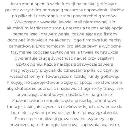
instrument spełnia wiele funkcji na boisku golfowym,
przede wszystkim pomaga graczom w naprawianiu śladów
po piłkach i utrzymaniu stanu powierzchni greenów.
Wykonane z wysokiej jakości stali nierdzewnej lub
aluminium lotniczego stopu, narzędzia te posiadają opcje
personalizacji grawerowania, pozwalające golfistom
dodawać indywidualne akcenty, logo firmowe lub napisy
pamiątkowe. Ergonomiczny projekt zapewnia wygodne
trzymanie podczas użytkowania, a trwała konstrukcja
gwarantuje długą żywotność nawet przy częstym
użytkowaniu. Każde narzędzie zazwyczaj zawiera
magnetyczny przycisk do oznaczania piłki, co czyni je
wszechstronnym towarzyszem każdej rundy golfowej.
Precyzyjnie zaprojektowane zęby są specjalnie stworzone,
aby skutecznie podnosić i naprawiać fragmenty trawy, nie
powodując dodatkowych uszkodzeń na greenie.
Zaawansowane modele często posiadają dodatkowe
funkcje, takie jak czyszczik rowków w kijach, otwieracz do
butelek czy wzór prowadzący do naprawy zgrubienia.
Proces personalizacji grawerowania wykorzystuje
nowoczesną technologię laserową, zapewniającą ostre,