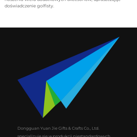
doświadczenie golfisty.
Dongguan Yuan Jie Gifts & Crafts Co., Ltd.
specjalizuje się w produkcji niestandardowych