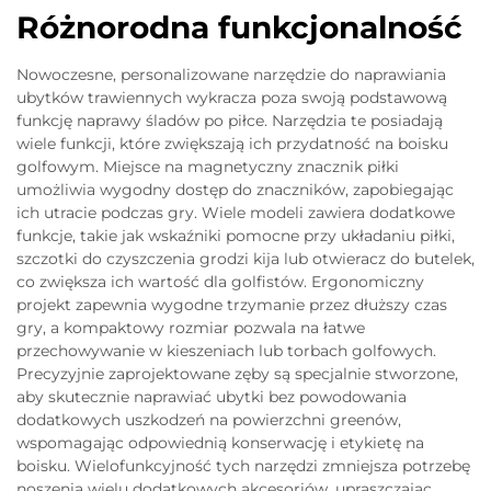
Różnorodna funkcjonalność
Nowoczesne, personalizowane narzędzie do naprawiania
ubytków trawiennych wykracza poza swoją podstawową
funkcję naprawy śladów po piłce. Narzędzia te posiadają
wiele funkcji, które zwiększają ich przydatność na boisku
golfowym. Miejsce na magnetyczny znacznik piłki
umożliwia wygodny dostęp do znaczników, zapobiegając
ich utracie podczas gry. Wiele modeli zawiera dodatkowe
funkcje, takie jak wskaźniki pomocne przy układaniu piłki,
szczotki do czyszczenia grodzi kija lub otwieracz do butelek,
co zwiększa ich wartość dla golfistów. Ergonomiczny
projekt zapewnia wygodne trzymanie przez dłuższy czas
gry, a kompaktowy rozmiar pozwala na łatwe
przechowywanie w kieszeniach lub torbach golfowych.
Precyzyjnie zaprojektowane zęby są specjalnie stworzone,
aby skutecznie naprawiać ubytki bez powodowania
dodatkowych uszkodzeń na powierzchni greenów,
wspomagając odpowiednią konserwację i etykietę na
boisku. Wielofunkcyjność tych narzędzi zmniejsza potrzebę
noszenia wielu dodatkowych akcesoriów, upraszczając