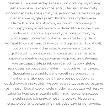
inżynierią. Ten niezbędny akcesorium golfowy wykonany
jest z wysokiej jakości mosiądzu, oferując znakomitą
odporność na korozję i zużycie, jednocześnie zachowując
nienaganne wygląd przez dłuższy czas użytkowania.
Narzędzie posiada stylowy, ergonomiczny design z
dwuprężynowym systemem widełek, które skutecznie
podnoszą i naprawiają dywoty na polu golfowym,
pomagając utrzymać optymalne warunki gry. Jego
kompaktowy rozmiar, zazwyczaj o długości od 3 do 4 cali,
pozwala na wygodne przechowywanie w torbach
golfowych lub kieszeniach. Konstrukcja z mosiądzu
zapewnia idealne dopasowanie wagowe, umożliwiając
wystarczającą siłę przebicia różnych typów gleby,
jednocześnie pozostając lekkim i wygodnym w użyciu.
Specjalnie zaprojektowane widełki są precyzyjnie
wykonane, aby podnosić trawę bez powodowania
dodatkowych uszkodzeń, wspomagając szybsze odrostanie
roślinności. Dodatkowo, wiele modeli wyposażonych jest w
takie funkcje jak znaczniki piłki i magnetyczne zaczepy,
zwiększając ich przydatność na boisku. Naturalne
właściwości antybakteryjne mosiądzu czynią go również