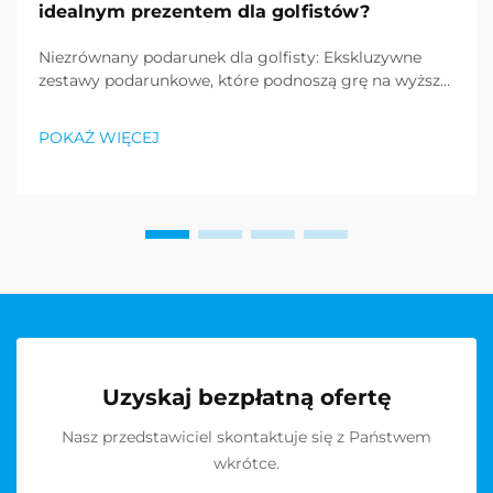
idealnym prezentem dla golfistów?
Niezrównany podarunek dla golfisty: Ekskluzywne
zestawy podarunkowe, które podnoszą grę na wyższy
poziom. Znalezienie idealnego prezentu dla
entuzjastów golfa może być wyzwaniem, jednak
POKAŻ WIĘCEJ
zestawy podarunkowe do gry w golfa stały się
wspaniałym rozwiązaniem, łączącym przydatność z
wyrafinowaniem. T...
Uzyskaj bezpłatną ofertę
Nasz przedstawiciel skontaktuje się z Państwem
wkrótce.