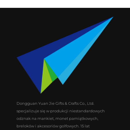
Dongguan Yuan Jie Gifts & Crafts Co., Ltd.
specjalizuje się w produkcji niestandardowych
odznak na mankiet, monet pamiątkowych,
breloków i akcesoriów golfowych. 15 lat