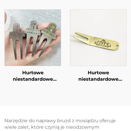
akcesoria golfowe z
Divot w Golfa z
narzędziem do
Magnesem, Narzędzie
naprawy trawy
do Naprawy Divot w
znacznikiem piłki
Golfa z
Niestandardowym
Logo i Znakowaniem
Piłki
Hurtowe
Hurtowe
niestandardowe
niestandardowe
narzędzie do naprawy
narzędzie do gry w
divotów w golfa z
golfa w antycznym
znacznikiem piłki z
złocie,
matowanym
spersonalizowane,
brzegiem, z
najwyższej jakości
personalizowanym
metalowe narzędzie
Narzędzie do naprawy bruzd z mosiądzu oferuje
logo, narzędzie do
do naprawy divotów z
wiele zalet, które czynią je nieodzownym
divotów z ​​stopu cynku
logiem