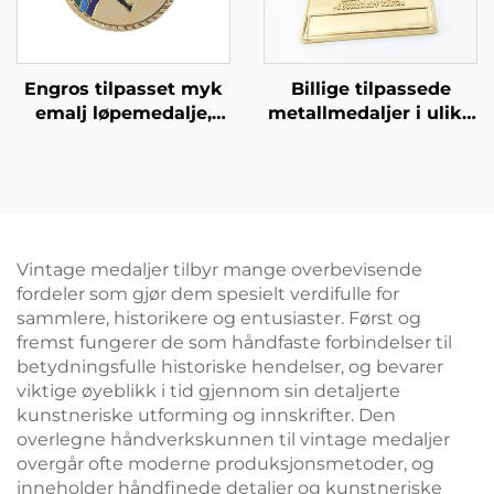
Engros tilpasset myk
Billige tilpassede
emalj løpemedalje,
metallmedaljer i ulike
tilpasset sportsmøte
farger, sølv/gull/antikk
souvenirmedalje,
bronse medaljer for
tilpasset guldplate
løp med tilpasset
fotballmedalje
sløyfe
Vintage medaljer tilbyr mange overbevisende
fordeler som gjør dem spesielt verdifulle for
sammlere, historikere og entusiaster. Først og
fremst fungerer de som håndfaste forbindelser til
betydningsfulle historiske hendelser, og bevarer
viktige øyeblikk i tid gjennom sin detaljerte
kunstneriske utforming og innskrifter. Den
overlegne håndverkskunnen til vintage medaljer
overgår ofte moderne produksjonsmetoder, og
inneholder håndfinede detaljer og kunstneriske