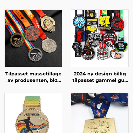
Tilpasset massetillage
2024 ny design billig
av produsenten, bløt
tilpasset gammel gull
emalje, dyremerke,
3D maraton
tilpasset 3D gullplate,
sportsmedalje
tilpasset zinklegering,
medallion
metall løpeplakett