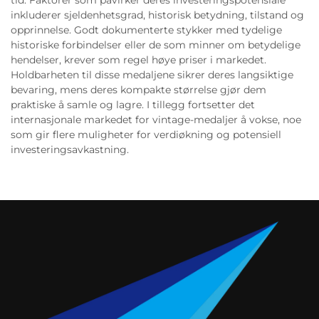
tid. Faktorer som påvirker deres investeringspotensiale
inkluderer sjeldenhetsgrad, historisk betydning, tilstand og
opprinnelse. Godt dokumenterte stykker med tydelige
historiske forbindelser eller de som minner om betydelige
hendelser, krever som regel høye priser i markedet.
Holdbarheten til disse medaljene sikrer deres langsiktige
bevaring, mens deres kompakte størrelse gjør dem
praktiske å samle og lagre. I tillegg fortsetter det
internasjonale markedet for vintage-medaljer å vokse, noe
som gir flere muligheter for verdiøkning og potensiell
investeringsavkastning.