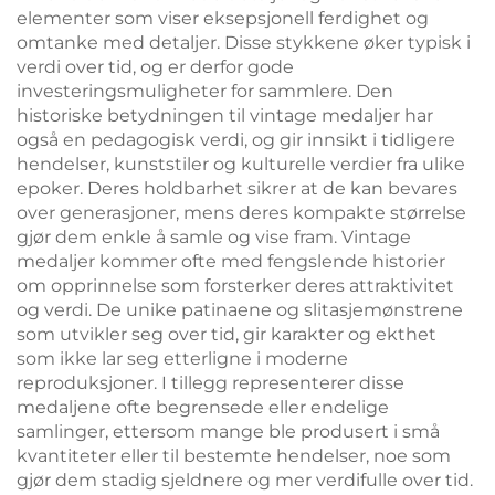
elementer som viser eksepsjonell ferdighet og
omtanke med detaljer. Disse stykkene øker typisk i
verdi over tid, og er derfor gode
investeringsmuligheter for sammlere. Den
historiske betydningen til vintage medaljer har
også en pedagogisk verdi, og gir innsikt i tidligere
hendelser, kunststiler og kulturelle verdier fra ulike
epoker. Deres holdbarhet sikrer at de kan bevares
over generasjoner, mens deres kompakte størrelse
gjør dem enkle å samle og vise fram. Vintage
medaljer kommer ofte med fengslende historier
om opprinnelse som forsterker deres attraktivitet
og verdi. De unike patinaene og slitasjemønstrene
som utvikler seg over tid, gir karakter og ekthet
som ikke lar seg etterligne i moderne
reproduksjoner. I tillegg representerer disse
medaljene ofte begrensede eller endelige
samlinger, ettersom mange ble produsert i små
kvantiteter eller til bestemte hendelser, noe som
gjør dem stadig sjeldnere og mer verdifulle over tid.