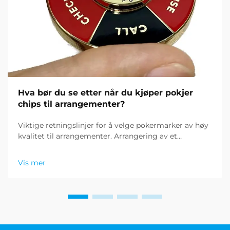
Hva bør du se etter når du kjøper pokjer
chips til arrangementer?
Viktige retningslinjer for å velge pokermarker av høy
kvalitet til arrangementer. Arrangering av et
pokerspill krever nøyaktighet i detaljene, og en av de
viktigste elementene er å kjøpe pokermarker som
Vis mer
oppfyller profesjonelle standarder. Uansett om du
planlegger et kasino...