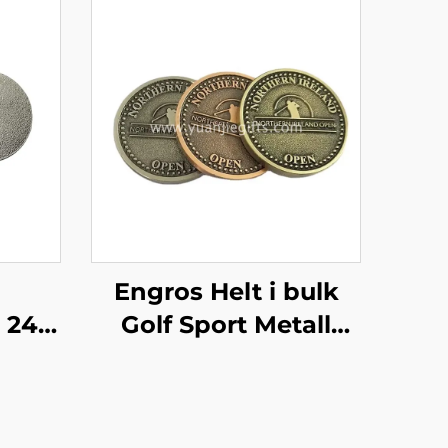
Engros Helt i bulk
 24
Golf Sport Metall
nke
Egendesignet
ige
golfmynt
er
Antikkobber