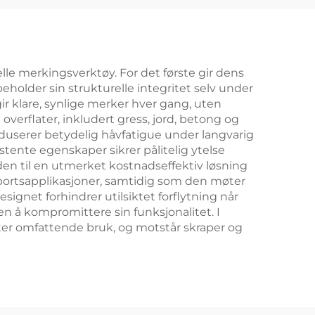
Golfballmerkere
le merkingsverktøy. For det første gir dens
eholder sin strukturelle integritet selv under
r klare, synlige merker hver gang, uten
overflater, inkludert gress, jord, betong og
eduserer betydelig håvfatigue under langvarig
tente egenskaper sikrer pålitelig ytelse
 den til en utmerket kostnadseffektiv løsning
 sportsapplikasjoner, samtidig som den møter
ignet forhindrer utilsiktet forflytning når
en å kompromittere sin funksjonalitet. I
etter omfattende bruk, og motstår skraper og