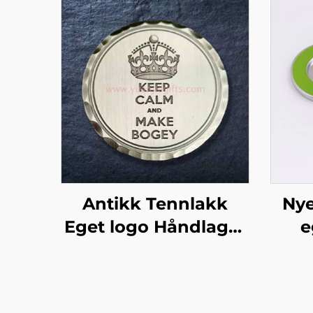
Antikk Tennlakk
Nye
Eget logo Håndlaget
e
Golf Forged Ball
Marker
m