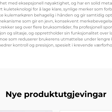
et med eksepsjonell nøyaktighet, og har en solid metall
kuleteknologi for å lage klare, synlige merker som forbli
e kulemarkøren behagelig i hånden og gir samtidig opt
ekanisme som gir en jevn, konsekvent merkebevegelse, e
kker seg over flere bruksområder, fra profesjonell sport
n og slitasje, og opprettholder sin funksjonalitet over l
 noe som reduserer brukerens utmattelse under lengre 
drer kontroll og presisjon, spesielt i krevende værforho
Nye produktutgjevingar