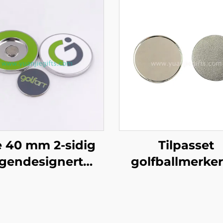
 40 mm 2-sidig
Tilpasset
gendesignert
golfballmerker
reliefert
mm 25 mm bla
etallgolfflise
skiver golf Bill
Magnetisk
golfballmerk