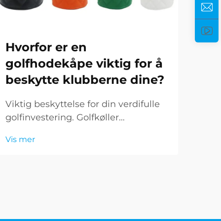
Hvorfor er en
Hv
golfhodekåpe viktig for å
fo
beskytte klubberne dine?
di
Viktig beskyttelse for din verdifulle
Revo
golfinvestering. Golfkøller
mod
representerer en betydelig
Utvi
Vis mer
Vis 
investering både økonomisk og når
til 
det gjelder ytelsespotensial. Selv om
for
mange golfspillere fokuserer på å
ban
velge de perfekte køllene, glemmer
inn
de noen ganger den vesentlige
rollen golfhylser har...