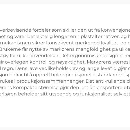
lfpokermarkør
rbevisende fordeler som skiller den ut fra konvensjonel
t og varer betraktelig lenger enn plastalternativer, og b
emekanismen sikrer konsekvent merkegod kvalitet, og gi
. Brukerne får nytte av markørens mangfoldighet på ulike 
erktøy for ulike anvendelser. Det ergonomiske designet r
r overlegen kontroll og nøyaktighet. Markørens værresis
il regn. Dens lave vedlikeholdskrav og lange levetid gjør
on bidrar til å opprettholde profesjonelle standarder i
 brukes i produksjonssammenhenger. Det anti-rullende des
ørens kompakte størrelse gjør den lett å transportere ut
markøren beholder sitt utseende og funksjonalitet selv 