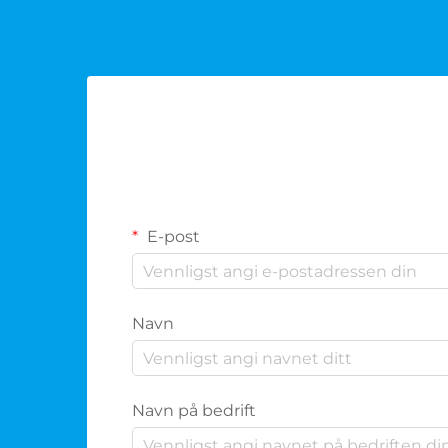
E-post
Navn
Navn på bedrift