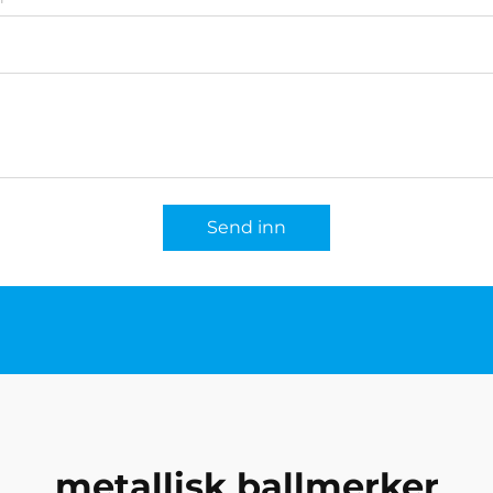
Send inn
metallisk ballmerker