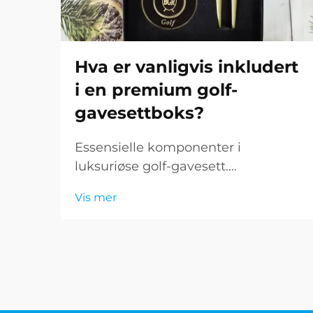
Hva er vanligvis inkludert
i en premium golf-
gavesettboks?
Essensielle komponenter i
luksuriøse golf-gavesett.
Gavekunsten får en sofistikert
Vis mer
dimensjon når det gjelder premium
golf-gavesett. Disse omhyggelig
sammensatte samlingene
kombinerer funksjonalitet, eleganse
og den fine essensen av sporten...