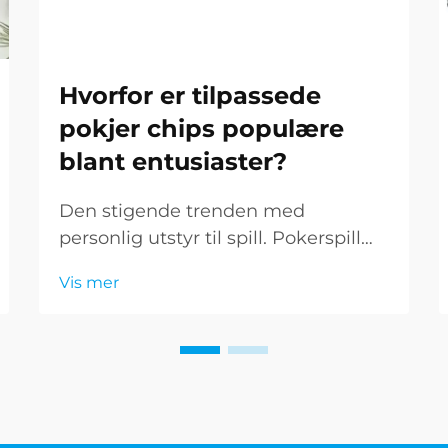
Hvorfor er tilpassede
pokjer chips populære
blant entusiaster?
Den stigende trenden med
personlig utstyr til spill. Pokerspill
har utviklet seg langt forbi de
Vis mer
grønne filtbordene i Las Vegas. I dag
er entusiaster og samlere mer og
mer tiltrukket av tilpassede
pokermarker, noe som omformer
ordinære spill...