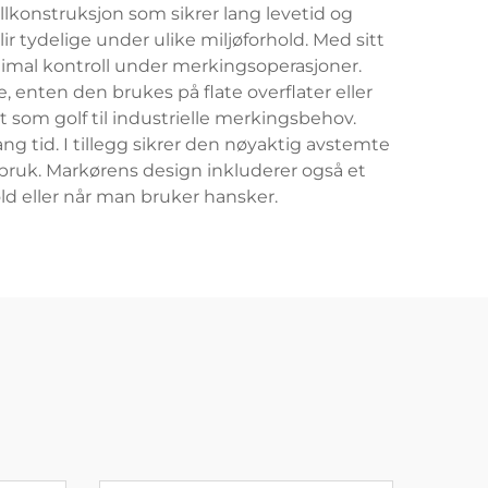
konstruksjon som sikrer lang levetid og
r tydelige under ulike miljøforhold. Med sitt
imal kontroll under merkingsoperasjoner.
nten den brukes på flate overflater eller
 som golf til industrielle merkingsbehov.
ang tid. I tillegg sikrer den nøyaktig avstemte
bruk. Markørens design inkluderer også et
ld eller når man bruker hansker.