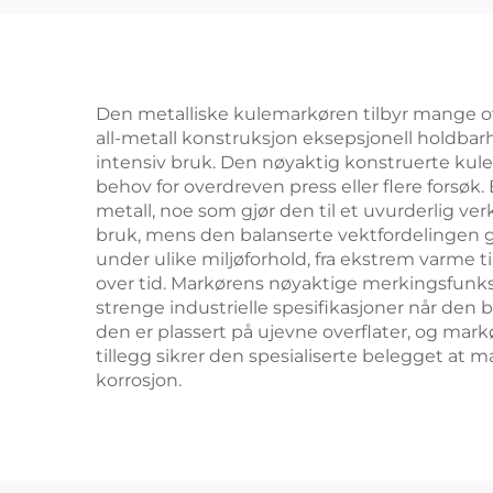
go
Den metalliske kulemarkøren tilbyr mange ove
all-metall konstruksjon eksepsjonell holdbarhe
intensiv bruk. Den nøyaktig konstruerte kul
behov for overdreven press eller flere forsøk
metall, noe som gjør den til et uvurderlig v
bruk, mens den balanserte vektfordelingen gi
under ulike miljøforhold, fra ekstrem varme t
over tid. Markørens nøyaktige merkingsfunksj
strenge industrielle spesifikasjoner når den
den er plassert på ujevne overflater, og mark
tillegg sikrer den spesialiserte belegget at 
korrosjon.