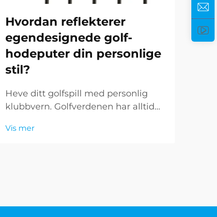
Hvordan reflekterer
Hv
egendesignede golf-
pe
hodeputer din personlige
for
stil?
Fors
Heve ditt golfspill med personlig
til 
klubbvern. Golfverdenen har alltid
det 
vært en fin balansegang mellom
Vis 
Vis mer
iden
tradisjon og personlig uttrykk. Selv
golf
om de grunnleggende reglene og
gol
etiketten forblir uendret, søker
til
spillere stadig oftere måter å...
bet
nødv