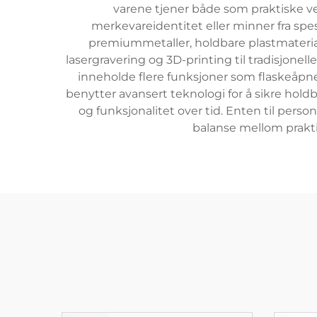
varene tjener både som praktiske ver
merkevareidentitet eller minner fra spesi
premiummetaller, holdbare plastmateriale
lasergravering og 3D-printing til tradisjonel
inneholde flere funksjoner som flaskeåpne
benytter avansert teknologi for å sikre hold
og funksjonalitet over tid. Enten til pers
balanse mellom prakti