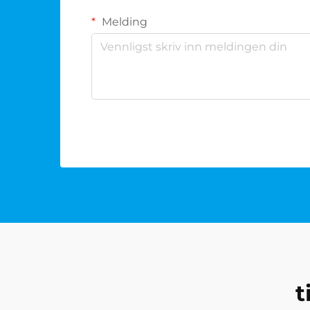
Melding
t