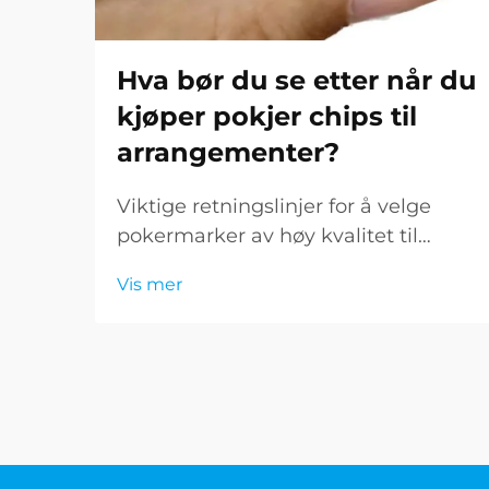
Hva bør du se etter når du
kjøper pokjer chips til
arrangementer?
Viktige retningslinjer for å velge
pokermarker av høy kvalitet til
arrangementer. Arrangering av et
Vis mer
pokerspill krever nøyaktighet i
detaljene, og en av de viktigste
elementene er å kjøpe pokermarker
som oppfyller profesjonelle
standarder. Uansett om du
planlegger et kasino...