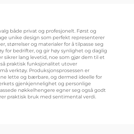
bedriftslogo i PVC,
nøkkelpinne,
reklamegaver
lg både privat og profesjonelt. Først og
n lage unike design som perfekt representerer
 størrelser og materialer for å tilpasse seg
for bedrifter, og gir høy synlighet og daglig
ikrer lang levetid, noe som gjør dem til et
så praktisk funksjonalitet utover
 små verktøy. Produksjonsprosessen er
arene lette og bærbare, og dermed ideelle for
merkets gjenkjennelighet og personlige
ilpassede nøkkelhengere egner seg også godt
rer praktisk bruk med sentimental verdi.