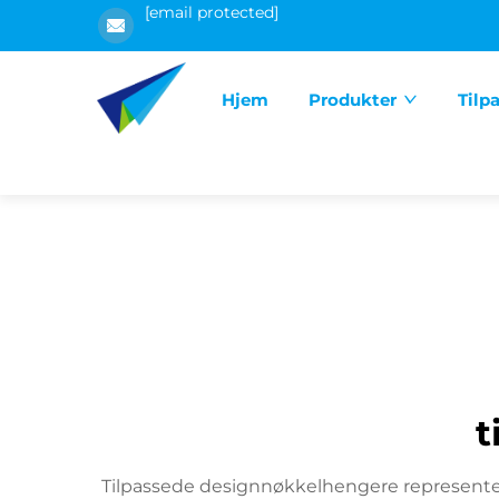
[email protected]
Hjem
Produkter
Tilp
t
Tilpassede designnøkkelhengere representere