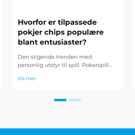
Hvorfor er tilpassede
pokjer chips populære
blant entusiaster?
Den stigende trenden med
personlig utstyr til spill. Pokerspill
har utviklet seg langt forbi de
Vis mer
grønne filtbordene i Las Vegas. I dag
er entusiaster og samlere mer og
mer tiltrukket av tilpassede
pokermarker, noe som omformer
ordinære spill...