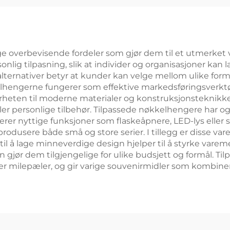
sublimering
nøkkelring
overbevisende fordeler som gjør dem til et utmerket va
sonlig tilpasning, slik at individer og organisasjoner ka
ternativer betyr at kunder kan velge mellom ulike former,
lhengerne fungerer som effektive markedsføringsverktøy 
eten til moderne materialer og konstruksjonsteknikker s
ler personlige tilbehør. Tilpassede nøkkelhengere har og
rer nyttige funksjoner som flaskeåpnere, LED-lys eller
å produsere både små og store serier. I tillegg er disse v
til å lage minneverdige design hjelper til å styrke vare
 gjør dem tilgjengelige for ulike budsjett og formål. T
er milepæler, og gir varige souvenirmidler som kombine