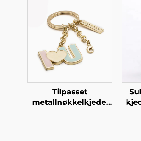
Tilpasset
Su
metallnøkkelkjede,
kje
hard eller myk
dob
emalje, gullplate,
tilpasset