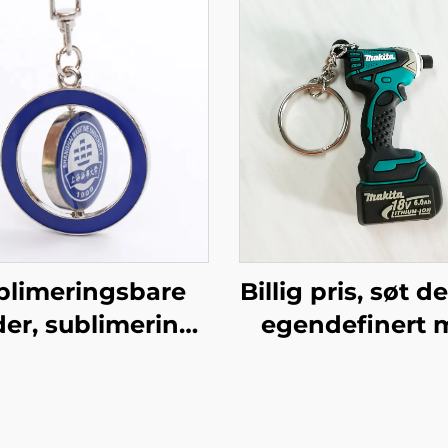
blimeringsbare
Billig pris, søt d
der, sublimering
egendefinert 
beltsidig metall
PVC-gummikj
rund form
med nøkkelt
nøkkelring,