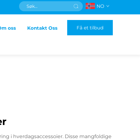
NO
Få et tilbud
Om oss
Kontakt Oss
er
ring i hverdagsaccessoier. Disse mangfoldige