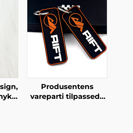
esign,
Produsentens
myk
vareparti tilpassede
ede
2D PVC myke
agg
nøkkelpinner,
minimalistisk stil,