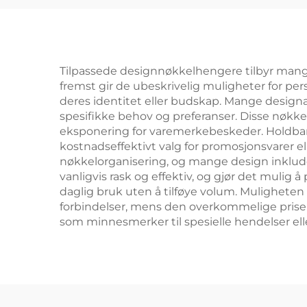
koppkaffformet bag-
nøkkellommer
Tilpassede designnøkkelhengere tilbyr mange 
fremst gir de ubeskrivelig muligheter for per
deres identitet eller budskap. Mange designal
spesifikke behov og preferanser. Disse nøkke
eksponering for varemerkebeskeder. Holdbarh
kostnadseffektivt valg for promosjonsvarer el
nøkkelorganisering, og mange design inklude
vanligvis rask og effektiv, og gjør det mulig 
daglig bruk uten å tilføye volum. Muligheten 
forbindelser, mens den overkommelige prisen
som minnesmerker til spesielle hendelser ell