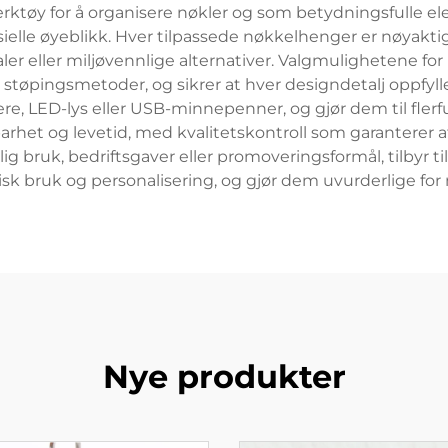
ktøy for å organisere nøkler og som betydningsfulle ele
elle øyeblikk. Hver tilpassede nøkkelhenger er nøyaktig t
r eller miljøvennlige alternativer. Valgmulighetene for p
le støpingsmetoder, og sikrer at hver designdetalj oppfy
re, LED-lys eller USB-minnepenner, og gjør dem til fler
barhet og levetid, med kvalitetskontroll som garanterer 
onlig bruk, bedriftsgaver eller promoveringsformål, tilby
sk bruk og personalisering, og gjør dem uvurderlige f
Nye produkter