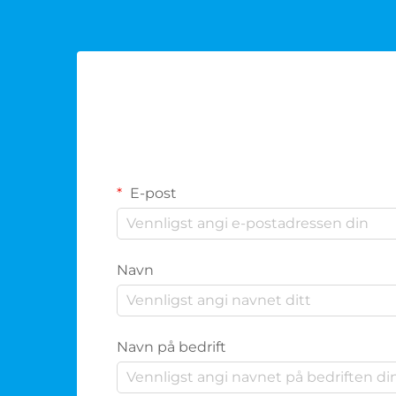
E-post
Navn
Navn på bedrift