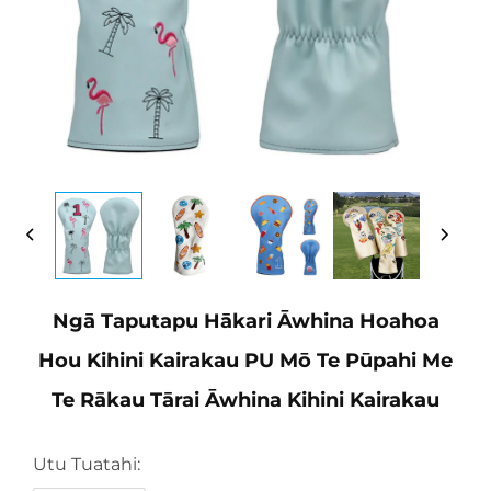
Ngā Taputapu Hākari Āwhina Hoahoa
Hou Kihini Kairakau PU Mō Te Pūpahi Me
Te Rākau Tārai Āwhina Kihini Kairakau
Utu Tuatahi: