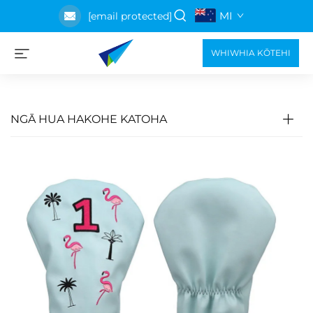
MI
[email protected]
WHIWHIA KŌTEHI
NGĀ HUA HAKOHE KATOHA