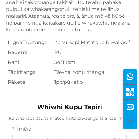
ana hei takotoranga takitahi. Ko te aho pahake 
puipui ka whakarangonui i te tiaki me te āhua 
makariri. Ātaahua, roa te ora, ā, āhua mō kā hūpē—
he pai mō ngā kaitākaro golf e whakawhitinga ana 
ki te aronga me te āhua motuhake. 
Ingoa Tuutanga
Kahu Kapi Mātātoko Rīwai Golf
Rauemi
PU
Rahi
34*18cm
Tāpiritanga
Tāwhai tohu ritenga
Pākete
1pc/pūkeko
Whiwhi Kupu Tāpiri
Ka whakapā atu tā mātou kaitakawaenga ki a koe i mua.
Īmēra