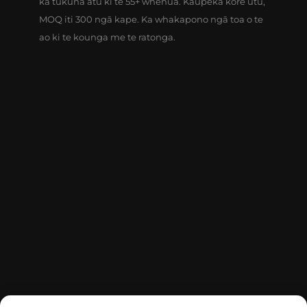
ka tukuna atu ki te 55+ whenua. Kaupeka kore utu,
MOQ iti 300 ngā kape. Ka whakapono ngā toa o te
ao ki te kounga me te ratonga.