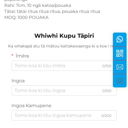
Rahi: 7cm, 10 ngā katoa/pouaka
Tātai: tātai ritua ritua ritua, pouaka ritua ritua
MOQ: 1000 POUAKA
Whiwhi Kupu Tāpiri
Ka whakapā atu tā mātou kaitakawaenga ki a koe i mua.
Īmēra
0/100
Ingoa
0/100
Ingoa Kamupene
0/200