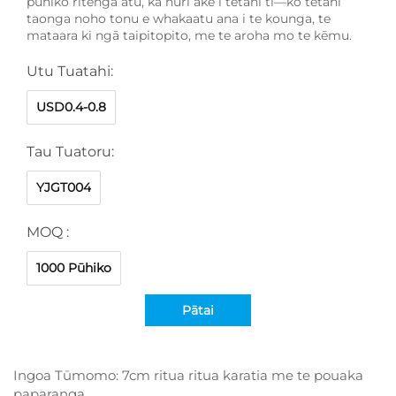
pūhiko ritenga atu, ka huri ake i tētahi tī—ko tētahi
taonga noho tonu e whakaatu ana i te kounga, te
mataara ki ngā taipitopito, me te aroha mo te kēmu.
Utu Tuatahi:
USD0.4-0.8
Tau Tuatoru:
YJGT004
MOQ :
1000 Pūhiko
Pātai
Ingoa Tūmomo: 7cm ritua ritua karatia me te pouaka
paparanga