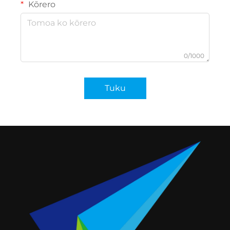
Kōrero
0/1000
Tuku