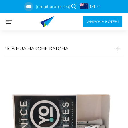
MI
[email protected]
WHIWHIA KŌTEHI
NGĀ HUA HAKOHE KATOHA