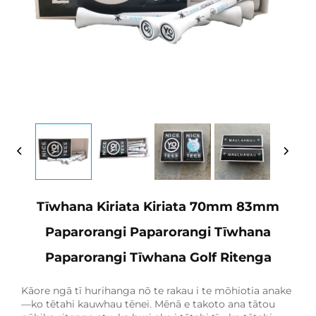
Tīwhana Kiriata Kiriata 70mm 83mm
Paparorangi Paparorangi Tīwhana
Paparorangi Tīwhana Golf Ritenga
Kāore ngā tī hurihanga nō te rakau i te mōhiotia anake
—ko tētahi kauwhau tēnei. Mēnā e takoto ana tātou