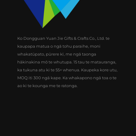
Ko Dongguan Yuan Jie Gifts & Crafts Co., Ltd. te
kaupapa matua o ngā tohu paraihe, moni
whakatūpato, pūrere kī, me ngā taonga
hākinakina mō te whutupa. 15 tau te matauranga,
ka tukuna atu ki te 55+ whenua. Kaupeka kore utu,
MOQ iti 300 ngā kape. Ka whakapono ngā toa o te
ao ki te kounga me te ratonga.