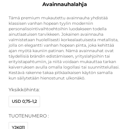
Avainnauhalahja
Tämä premium mukautettu avainnauha yhdistää
klassisen vanhan hopean tyylin moderniin
personalisointivaihtoehtoihin luodakseen todella
ainutlaatuisen tarvikkeen. Jokainen avainnauha
valmistetaan huolellisesti korkealaatuisesta metallista,
jolla on elegantti vanhan hopean pinta, joka kehittää
ajan myötä kauniin patinan. Nämä avainnauhat ovat
täydellisiä brändin edistämiseen, yrityslahjoihin tai
erityistapahtumiin, ja niitä voidaan mukauttaa tarkan
kaiverruksen avulla omalla logollasi tai suunnittelullasi.
Kestävä rakenne takaa pitkäaikaisen käytön samalla
kun säilytetään hienostunut ulkonäkö.
Yksikköhinta:
USD 0,75–1,2
TUOTENUMERO :
YJK011