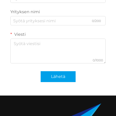
Yrityksen nimi
0/200
Viesti
0/1000
Lähetä