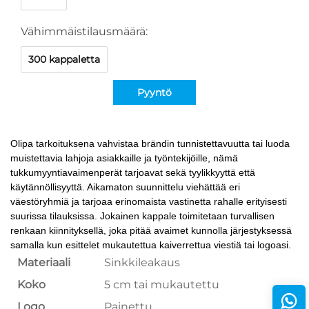
Vähimmäistilausmäärä:
300 kappaletta
Pyyntö
Olipa tarkoituksena vahvistaa brändin tunnistettavuutta tai luoda
muistettavia lahjoja asiakkaille ja työntekijöille, nämä
tukkumyyntiavaimenperät tarjoavat sekä tyylikkyyttä että
käytännöllisyyttä. Aikamaton suunnittelu viehättää eri
väestöryhmiä ja tarjoaa erinomaista vastinetta rahalle erityisesti
suurissa tilauksissa. Jokainen kappale toimitetaan turvallisen
renkaan kiinnityksellä, joka pitää avaimet kunnolla järjestyksessä
samalla kun esittelet mukautettua kaiverrettua viestiä tai logoasi.
Materiaali
Sinkkileakaus
Koko
5 cm tai mukautettu
Logo
Painettu