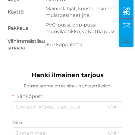
Mainoslahjat, koriste-esineet,
Käyttö
muistoesineet jne.
PVC-pussi, opp-pussi,
Pakkaus
muovilaatikko, velvettiä pussi, jne
Vähimmäistilau
300 kappaletta
smäärä
Hanki ilmainen tarjous
Edustajamme ottaa sinuun yhteyttä pian.
Sähköposti
0/100
Nimi
0/100