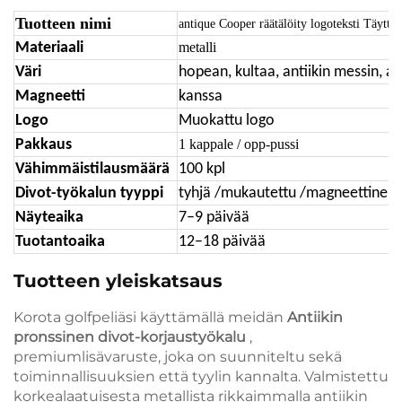
Tuotteen nimi
antique Cooper räätälöity logoteksti Täytt
Materiaali
metalli
Väri
hopean, kultaa, antiikin messin, an
Magneetti
kanssa
Logo
Muokattu logo
Pakkaus
1 kappale / opp-pussi
Vähimmäistilausmäärä
100 kpl
Divot-työkalun tyyppi
tyhjä /mukautettu /magneettinen
Näyteaika
7–9 päivää
Tuotantoaika
12–18 päivää
Tuotteen yleiskatsaus
Korota golfpeliäsi käyttämällä meidän
Antiikin
pronssinen divot-korjaustyökalu
,
premiumlisävaruste, joka on suunniteltu sekä
toiminnallisuuksien että tyylin kannalta. Valmistettu
korkealaatuisesta metallista rikkaimmalla antiikin