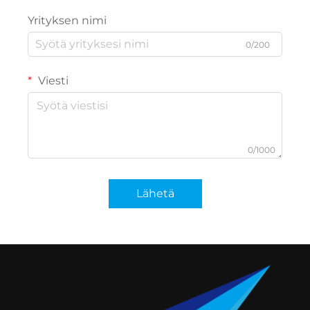
Yrityksen nimi
0/200
Viesti
0/1000
Lähetä