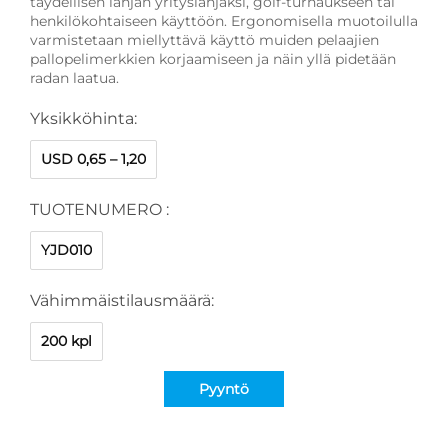
täydellisen lahjan yrityslahjaksi, golf-turnaukseen tai
henkilökohtaiseen käyttöön. Ergonomisella muotoilulla
varmistetaan miellyttävä käyttö muiden pelaajien
pallopelimerkkien korjaamiseen ja näin yllä pidetään
radan laatua.
Yksikköhinta:
USD 0,65 – 1,20
TUOTENUMERO :
YJD010
Vähimmäistilausmäärä:
200 kpl
Pyyntö