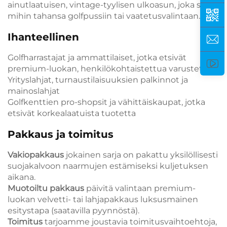
ainutlaatuisen, vintage-tyylisen ulkoasun, joka sopii
mihin tahansa golfpussiin tai vaatetusvalintaan.
Ihanteellinen
Golfharrastajat ja ammattilaiset, jotka etsivät
premium-luokan, henkilökohtaistettua varustetta
Yrityslahjat, turnaustilaisuuksien palkinnot ja
mainoslahjat
Golfkenttien pro-shopsit ja vähittäiskaupat, jotka
etsivät korkealaatuista tuotetta
Pakkaus ja toimitus
Vakiopakkaus
jokainen sarja on pakattu yksilöllisesti
suojakalvoon naarmujen estämiseksi kuljetuksen
aikana.
Muotoiltu pakkaus
päivitä valintaan premium-
luokan velvetti- tai lahjapakkaus luksusmainen
esitystapa (saatavilla pyynnöstä).
Toimitus
tarjoamme joustavia toimitusvaihtoehtoja,