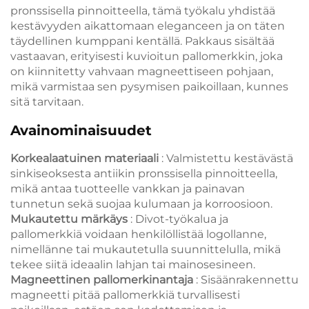
pronssisella pinnoitteella, tämä työkalu yhdistää
kestävyyden aikattomaan eleganceen ja on täten
täydellinen kumppani kentällä. Pakkaus sisältää
vastaavan, erityisesti kuvioitun pallomerkkin, joka
on kiinnitetty vahvaan magneettiseen pohjaan,
mikä varmistaa sen pysymisen paikoillaan, kunnes
sitä tarvitaan.
Avainominaisuudet
Korkealaatuinen materiaali
: Valmistettu kestävästä
sinkiseoksesta antiikin pronssisella pinnoitteella,
mikä antaa tuotteelle vankkan ja painavan
tunnetun sekä suojaa kulumaan ja korroosioon.
Mukautettu märkäys
: Divot-työkalua ja
pallomerkkiä voidaan henkilöllistää logollanne,
nimellänne tai mukautetulla suunnittelulla, mikä
tekee siitä ideaalin lahjan tai mainosesineen.
Magneettinen pallomerkinantaja
: Sisäänrakennettu
magneetti pitää pallomerkkiä turvallisesti