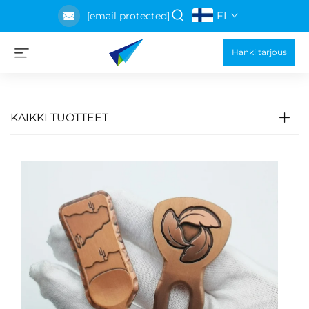
FI
[email protected]
Hanki tarjous
KAIKKI TUOTTEET