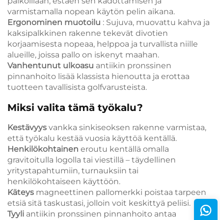
paikoillaan, estäen sen kadottamisen ja
varmistamalla nopean käytön pelin aikana.
Ergonominen muotoilu
: Sujuva, muovattu kahva ja
kaksipalkkinen rakenne tekevät divotien
korjaamisesta nopeaa, helppoa ja turvallista niille
alueille, joissa pallo on iskenyt maahan.
Vanhentunut ulkoasu
antiikin pronssinen
pinnanhoito lisää klassista hienoutta ja erottaa
tuotteen tavallisista golfvarusteista.
Miksi valita tämä työkalu?
Kestävyys
vankka sinkiseoksen rakenne varmistaa,
että työkalu kestää vuosia käyttöä kentällä.
Henkilökohtainen
eroutu kentällä omalla
gravitoitulla logolla tai viestillä – täydellinen
yritystapahtumiin, turnauksiin tai
henkilökohtaiseen käyttöön.
Käteys
magneettinen pallomerkki poistaa tarpeen
etsiä sitä taskustasi, jolloin voit keskittyä peliisi.
Tyyli
antiikin pronssinen pinnanhoito antaa