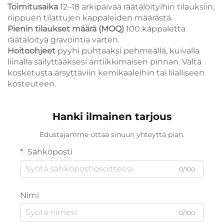
Toimitusaika
12–18 arkipäivää räätälöityihin tilauksiin,
riippuen tilattujen kappaleiden määrästä.
Pienin tilaukset määrä (MOQ)
100 kappaletta
räätälöityä gravointia varten.
Hoitoohjeet
pyyhi puhtaaksi pehmeällä, kuivalla
liinalla säilyttääksesi antiikkimaisen pinnan. Vältä
kosketusta ärsyttäviin kemikaaleihin tai liialliseen
kosteuteen.
Hanki ilmainen tarjous
Edustajamme ottaa sinuun yhteyttä pian.
Sähköposti
0/100
Nimi
0/100