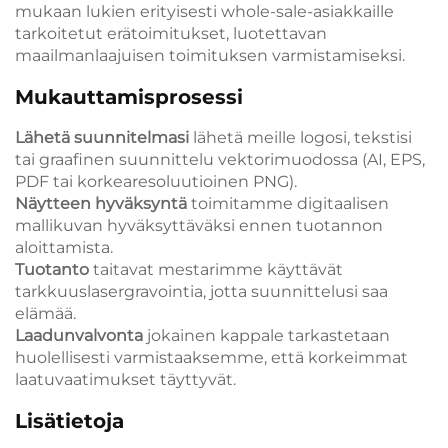
mukaan lukien erityisesti whole-sale-asiakkaille
tarkoitetut erätoimitukset, luotettavan
maailmanlaajuisen toimituksen varmistamiseksi.
Mukauttamisprosessi
Lähetä suunnitelmasi
lähetä meille logosi, tekstisi
tai graafinen suunnittelu vektorimuodossa (AI, EPS,
PDF tai korkearesoluutioinen PNG).
Näytteen hyväksyntä
toimitamme digitaalisen
mallikuvan hyväksyttäväksi ennen tuotannon
aloittamista.
Tuotanto
taitavat mestarimme käyttävät
tarkkuuslasergravointia, jotta suunnittelusi saa
elämää.
Laadunvalvonta
jokainen kappale tarkastetaan
huolellisesti varmistaaksemme, että korkeimmat
laatuvaatimukset täyttyvät.
Lisätietoja