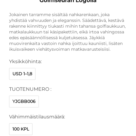
Golffiseuran Logolla
Jokainen tarramme sisältää nahkarenkaan, joka
yhdistää vahvuuden ja eleganssin. Säädettävä, kestävä
rakenne kiinnittyy tiukasti mihin tahansa golflaukkuun,
matkalaukkuun tai käsipakettiin, eikä irtoa vahingossa
edes epäsäännöllisessä kuljetuksessa. Jäykkiä
muovirenkaita vastoin nahka ijoittuu kauniisti, lisäten
ikuisvaikeen viehätysvoiman matkavarusteisiisi.
Yksikköhinta:
USD 1–1,8
TUOTENUMERO :
YJGBB006
Vähimmäistilausmäärä:
100 KPL