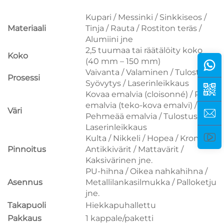
Kupari / Messinki / Sinkkiseos /
Materiaali
Tinja / Rauta / Rostiton teräs /
Alumiini jne
2,5 tuumaa tai räätälöity koko
Koko
(40 mm – 150 mm)
Vaivanta / Valaminen / Tulostus /
Prosessi
Syövytys / Laserinleikkaus
Kovaa emalvia (cloisonné) / Pro-
emalvia (teko-kova emalvi) /
Väri
Pehmeää emalvia / Tulostus /
Laserinleikkaus
Kulta / Nikkeli / Hopea / Kromi /
Pinnoitus
Antikkivärit / Mattavärit /
Kaksivärinen jne.
PU-hihna / Oikea nahkahihna /
Asennus
Metallilankasilmukka / Palloketju
jne.
Takapuoli
Hiekkapuhallettu
Pakkaus
1 kappale/paketti