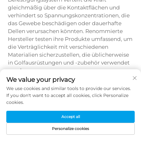
gleichmäßig über die Kontaktflächen und
verhindert so Spannungskonzentrationen, die
das Gewebe beschädigen oder dauerhafte
Dellen verursachen könnten. Renommierte
Hersteller testen ihre Produkte umfassend, um
die Verträglichkeit mit verschiedenen
Materialien sicherzustellen, die üblicherweise
in Golfausrüstungen und -zubehör verwendet
werden.
We value your privacy
Wie lang ist die durchschnittliche
We use cookies and similar tools to provide our services.
Lieferzeit für maßgefertigte
If you don't want to accept all cookies, click Personalize
Golfhutklammern?
cookies.
Die Standardfertigung von individuellen
Golfhüteklammern erfordert in der Regel 2–3
Accept all
Wochen ab Genehmigung des endgültigen
Personalize cookies
Designs bis zum Versand, abhängig von der
STARTSEITE
PRODUKTE
E-MAIL
TEL.
Komplexität der Individualisierung und der