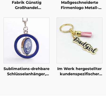
Fabrik Günstig
Maßgeschneiderte
Großhandel
Firmenlogo Metall-
Individuelle Metall
Druckguss
Schlüsselanhänger
Goldbuchstabe
Personalisierte
Schlüsselanhänger
Niedliche Logo
Hersteller
Großhandel Custom
Buchstabe Hartemaille
Schlüsselanhänger
Sublimations-drehbare
Im Werk hergestellter
Schlüsselanhänger,
kundenspezifischer
Sublimations-
Souvenir-
beidseitiger
Schlüsselanhänger
metallischer runder
Goldmetall-
Schlüsselanhänger,
Schlüsselanhänger für
Sublimations-
Frau
Schlüsselanhänger