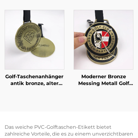
Logo Silikonkautschuk
Silber-Lasergravur-
Bagtag für Golfturnier
Koffertag, Custom
Gravur Aluminium
Metall Golfbag-Tag
Golf-Taschenanhänger
Moderner Bronze
antik bronze, alter
Messing Metall Golf
Messingfarbe, Metall
Taschenanhänger
mit Club-Logo,
Vollfarbiges weiches
Polybeutel,
Email Golfclub Reise
Zinklegierung,
Gepäckanhänger
metallisch,
kundenspezifisches
Das weiche PVC-Golftaschen-Etikett bietet
geprägtes Golf-Logo
zahlreiche Vorteile, die es zu einem unverzichtbaren