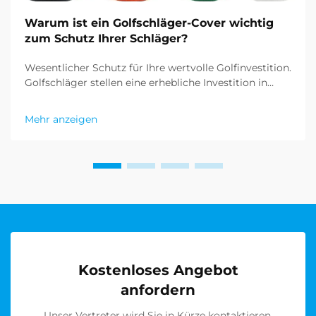
Warum ist ein Golfschläger-Cover wichtig
zum Schutz Ihrer Schläger?
Wesentlicher Schutz für Ihre wertvolle Golfinvestition.
Golfschläger stellen eine erhebliche Investition in
Bezug auf Geld und Leistungspotenzial dar. Während
sich viele Golfer darauf konzentrieren, die perfekten
Mehr anzeigen
Schläger auszuwählen, übersehen sie manchmal die
entscheidende Rolle von Golftaschenhüllen...
Kostenloses Angebot
anfordern
Unser Vertreter wird Sie in Kürze kontaktieren.