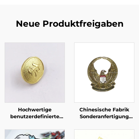
Neue Produktfreigaben
Hochwertige
Chinesische Fabrik
benutzerdefinierte
Sonderanfertigung
goldene Nadeln
Großhandel Guss-
luxuriöse Spange
Adler Reversnadel
Rückseite goldene
Weichemailnadel