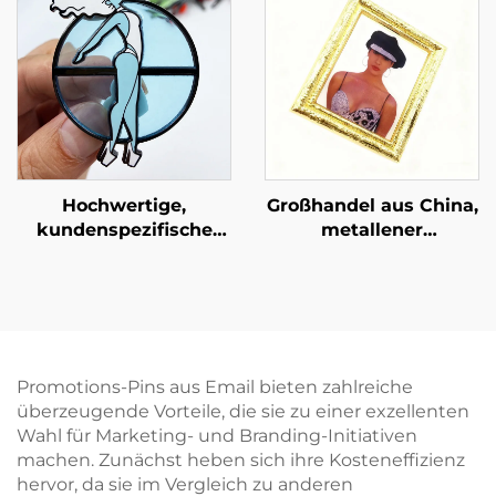
Abzeichen geprägter
Text gewölbte
Emailnadeln
Hochwertige,
Großhandel aus China,
kundenspezifische
metallener
transparente Emaille-
Anstecknadel,
Nadel mit
besondere
transparenter Emaille-
Handwerksartikel,
und Glaslackoptik,
Geschenkabzeichen,
REVERSBAND-Nadel
Foto-Hartemaille-Pin
Promotions-Pins aus Email bieten zahlreiche
überzeugende Vorteile, die sie zu einer exzellenten
Wahl für Marketing- und Branding-Initiativen
machen. Zunächst heben sich ihre Kosteneffizienz
hervor, da sie im Vergleich zu anderen