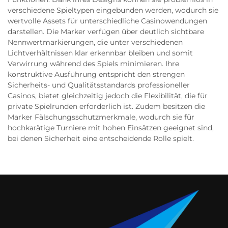
verschiedene Spieltypen eingebunden werden, wodurch sie
wertvolle Assets für unterschiedliche Casinowendungen
darstellen. Die Marker verfügen über deutlich sichtbare
Nennwertmarkierungen, die unter verschiedenen
Lichtverhältnissen klar erkennbar bleiben und somit
Verwirrung während des Spiels minimieren. Ihre
konstruktive Ausführung entspricht den strengen
Sicherheits- und Qualitätsstandards professioneller
Casinos, bietet gleichzeitig jedoch die Flexibilität, die für
private Spielrunden erforderlich ist. Zudem besitzen die
Marker Fälschungsschutzmerkmale, wodurch sie für
hochkarätige Turniere mit hohen Einsätzen geeignet sind,
bei denen Sicherheit eine entscheidende Rolle spielt.