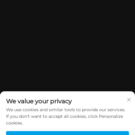
We value your privacy
We use cookies and similar tools to provide our services.
If you don't want to accept all cookies, click Personalize
Copyright © 2026 China Dongguan Yuan Jie Gifts & Crafts Co., Ltd.
cookies.
Alle Rechte vorbehalten.
Datenschutzrichtlinie