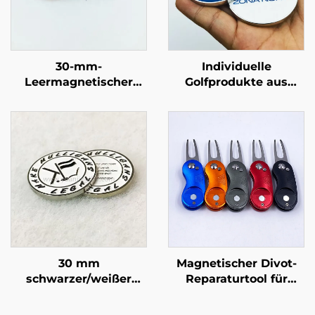
30-mm-
Individuelle
Leermagnetischer
Golfprodukte aus
Golfballmarker
Zinklegierung mit
Verschiedene
Logo, hochwertiger 25
Farboptionen Eisen-
mm magnetischer
Golfballmarker für
Metall-OEM-
Lasergravur
Golfballmarker
30 mm
Magnetischer Divot-
schwarzer/weißer
Reparaturtool für
Logo-Emaille-Silber-
Golfschläger im
Metall-Golfmarker-
Großhandel / Gabeln