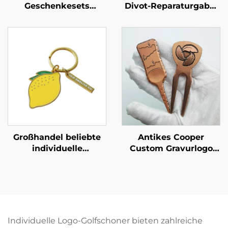
Divot-Reparaturgabel
Geschenkesets
mit Ballmarker
Premium Golf-Divot-
Reparatursätze mit
individuellem
Ballmarker
Großhandel beliebte
Antikes Cooper
individuelle
Custom Gravurlogo
Zitronenanhänger,
Divot-
weiche und harte
Reparaturwerkzeug
Email-Anhänger,
mit Ballmarker
Metall-
Schlüsselanhänger mit
individuellem Logo für
Individuelle Logo-Golfschoner bieten zahlreiche
Geschenke