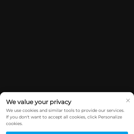
We value your privacy
We use cookies and similar tools to provide our services.
If you don't want to accept all cookies, click Personalize
Copyright © 2026 China Dongguan Yuan Jie Gifts & Crafts Co., Ltd.
cookies.
Alle Rechte vorbehalten.
Datenschutzrichtlinie