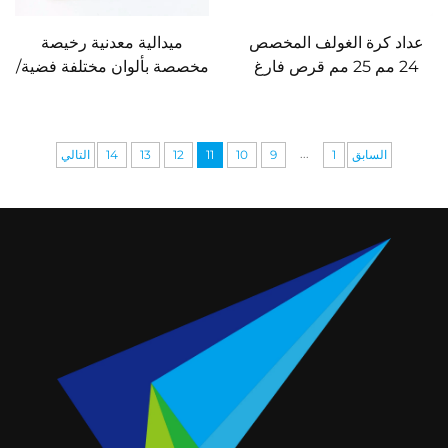
عداد كرة الغولف المخصص
ميدالية معدنية رخيصة
24 مم 25 مم قرص فارغ
مخصصة بألوان مختلفة فضية/
للغولف عدادات كرة غولف
ذهبية/برونزية عتيقة مع شريط
رخيصة
مخصص
...
السابق
1
9
10
11
12
13
14
التالي