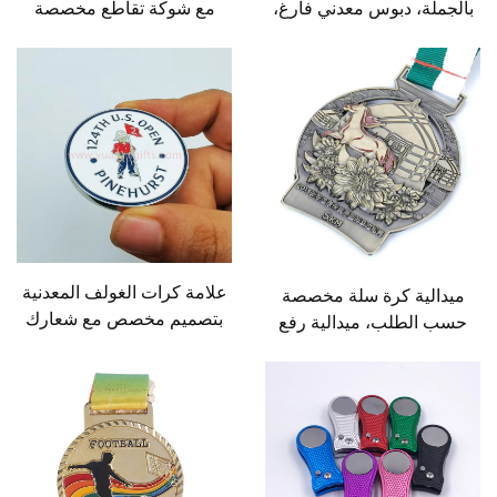
بالجملة، دبوس معدني فارغ،
مع شوكة تقاطع مخصصة
دبوس مغناطيسي شخصي
لأداة إصلاح الديفوت مع نقش
للكرة بكميات كبيرة
الاسم
علامة كرات الغولف المعدنية
ميدالية كرة سلة مخصصة
بتصميم مخصص مع شعارك
حسب الطلب، ميدالية رفع
الخاص علامة كرات الغولف
أثقال من سبائك الزنك
المغناطيسية بالأبجدية
مخصصة، ميدالية رياضية
ثلاثية الأبعاد على شكل حصان
لسباق الماراثون