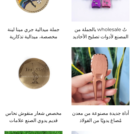
تُ wholesale بالجملة من
جملة ميدالية جري مينا لينة
المصنع لأدوات تصليح الأخاديد
مخصصة، ميدالية تذكارية
في الغولف مع مغناطيس
لاجتماعات رياضية مخصصة،
وأداة لتصليح الأخاديد مع علامة
ميدالية كرة قدم بمطلي
تجارية مخصصة وعلامة لتحديد
بالذهب
الكرة
أداة جديدة مصنوعة من معدن
مخصص شعار منقوش نحاس
مُصاغ يدويًا من الفولاذ
قديم يدوي الصنع علامات
المطروش لتصليح الأخاديد في
الكرة مع حافة فريدة