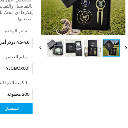
بالتفاصيل والتقدير
يقدّرها أي محبّ ل
تتمتع بها.
سعر الوحدة:
4.5-4.6 دولار أمريكي
رقم العنصر :
YJGBOX001
الكمية الدنيا ل
200 مجموعة
استفسار