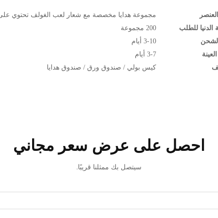
لعنصر
مجموعة هدايا مخصصة مع شعار لعب الغولف تحتوي على أد
 الدنيا للطلب
200 مجموعة
لشحن
3-10 أيام
لعينة
3-7 أيام
يف
كيس بولي / صندوق ورق / صندوق هدايا
احصل على عرض سعر مجاني
سيتصل بك ممثلنا قريبًا.